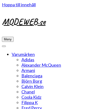
Hoppa till innehåll
MODEWEB.se
Meny
Varumärken
Adidas
Alexander McQueen
Armani
Balenciaga
Björn Borg
Calvin Klein
Chanel
Coola Kidz
Filippa K
Fred Perry