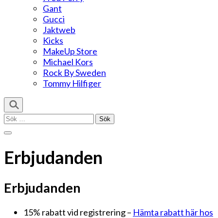
Gant
Gucci
Jaktweb
Kicks
MakeUp Store
Michael Kors
Rock By Sweden
Tommy Hilfiger
Sök
efter:
Erbjudanden
Erbjudanden
15% rabatt vid registrering –
Hämta rabatt här hos