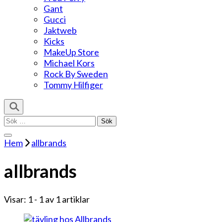
Gant
Gucci
Jaktweb
Kicks
MakeUp Store
Michael Kors
Rock By Sweden
Tommy Hilfiger
Sök
efter:
Hem
allbrands
allbrands
Visar: 1 - 1 av 1 artiklar