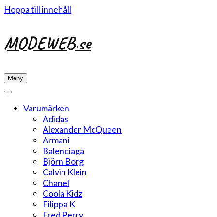
Hoppa till innehåll
MODEWEB.se
Meny
Varumärken
Adidas
Alexander McQueen
Armani
Balenciaga
Björn Borg
Calvin Klein
Chanel
Coola Kidz
Filippa K
Fred Perry