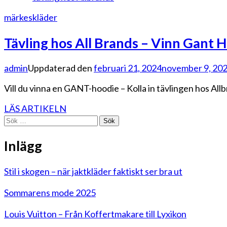
märkeskläder
Tävling hos All Brands – Vinn Gant 
admin
Uppdaterad den
februari 21, 2024
november 9, 20
Vill du vinna en GANT-hoodie – Kolla in tävlingen hos All
LÄS ARTIKELN
Sök
efter:
Inlägg
Stil i skogen – när jaktkläder faktiskt ser bra ut
Sommarens mode 2025
Louis Vuitton – Från Koffertmakare till Lyxikon