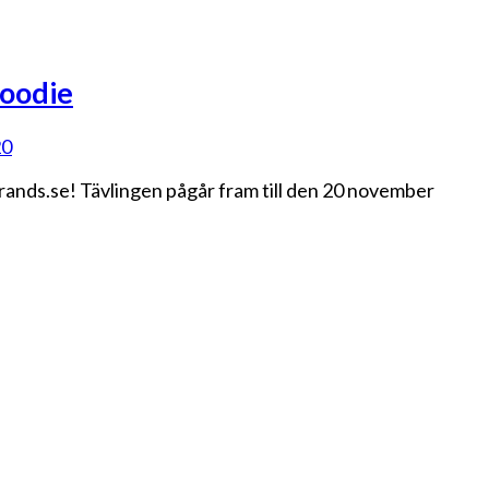
Hoodie
20
brands.se! Tävlingen pågår fram till den 20 november